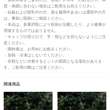
質・体調に合わない場合はご飲用をお控えください。
・妊娠および授乳中の方、薬を服用中あるいは通院中の方
は、事前に医師にご相談ください。
・本品は、多量摂取により疾病が治癒したり、より健康が
増進するものではありません。
・キャップの切り口で、手・指などを切らないようにご注
意ください。
・開栓後は、お早めにお飲みください。
・加熱・冷凍はしないでください。
・衣類などに付着するとシミの原因となる場合がありま
す。ご飲用の際はご注意ください。
関連商品