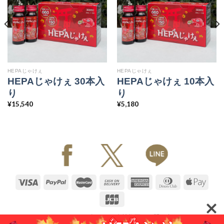
HEPAじゃけぇ
HEPAじゃけぇ
HEPAじゃけぇ 30本入
HEPAじゃけぇ 10本入
り
り
¥
15,540
¥
5,180
HEPAじゃけえ
お知らせ
会社概要
お問い合わせ
特定商取引法に基づく表記
プライバシーポリシー