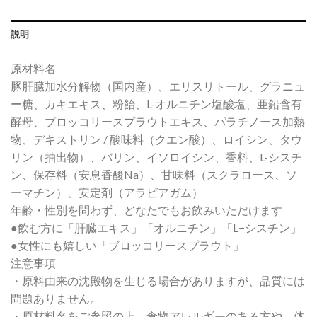
説明
原材料名
豚肝臓加水分解物（国内産）、エリスリトール、グラニュ
ー糖、カキエキス、粉飴、L-オルニチン塩酸塩、亜鉛含有
酵母、ブロッコリースプラウトエキス、パラチノース加熱
物、デキストリン / 酸味料（クエン酸）、ロイシン、タウ
リン（抽出物）、バリン、イソロイシン、香料、L-シスチ
ン、保存料（安息香酸Na）、甘味料（スクラロース、ソ
ーマチン）、安定剤（アラビアガム）
年齢・性別を問わず、どなたでもお飲みいただけます
●飲む方に「肝臓エキス」「オルニチン」「L−シスチン」
●女性にも嬉しい「ブロッコリースプラウト」
注意事項
・原料由来の沈殿物を生じる場合がありますが、品質には
問題ありません。
・原材料名をご参照の上、食物アレルギーのある方や、体