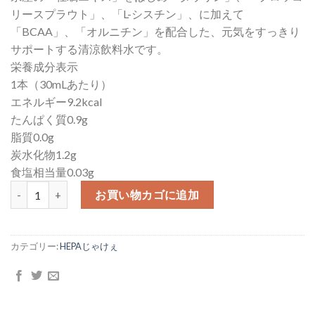
リースプラウト」、「L-シスチン」、に加えて
「BCAA」、「オルニチン」を配合した、元気をすっきり
サポートする清涼飲料水です。
栄養成分表示
1本（30mLあたり）
エネルギー9.2kcal
たんぱく質0.9g
脂質0.0g
炭水化物1.2g
食塩相当量0.03g
HEPAじゃけぇ 100本入り個
お買い物カゴに追加
カテゴリー:
HEPAじゃけぇ